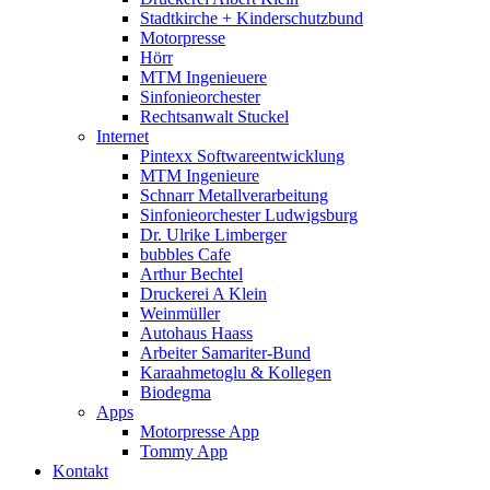
Stadtkirche + Kinderschutzbund
Motorpresse
Hörr
MTM Ingenieuere
Sinfonieorchester
Rechtsanwalt Stuckel
Internet
Pintexx Softwareentwicklung
MTM Ingenieure
Schnarr Metallverarbeitung
Sinfonieorchester Ludwigsburg
Dr. Ulrike Limberger
bubbles Cafe
Arthur Bechtel
Druckerei A Klein
Weinmüller
Autohaus Haass
Arbeiter Samariter-Bund
Karaahmetoglu & Kollegen
Biodegma
Apps
Motorpresse App
Tommy App
Kontakt