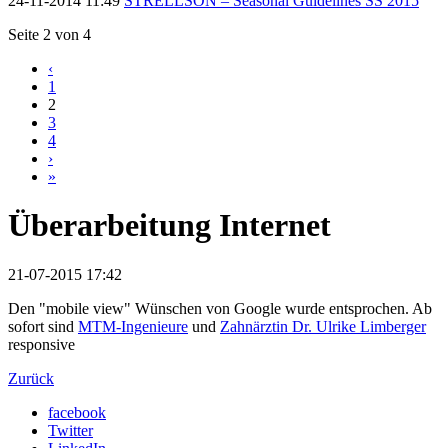
24-11-2014 11:49
STRELLSON – Seasonal Guidelines SS 2015
Seite 2 von 4
‹
1
2
3
4
›
»
Überarbeitung Internet
21-07-2015 17:42
Den "mobile view" Wünschen von Google wurde entsprochen. Ab
sofort sind
MTM-Ingenieure
und
Zahnärztin Dr. Ulrike Limberger
responsive
Zurück
facebook
Twitter