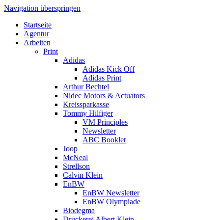
Navigation überspringen
Startseite
Agentur
Arbeiten
Print
Adidas
Adidas Kick Off
Adidas Print
Arthur Bechtel
Nidec Motors & Actuators
Kreissparkasse
Tommy Hilfiger
VM Principles
Newsletter
ABC Booklet
Joop
McNeal
Strellson
Calvin Klein
EnBW
EnBW Newsletter
EnBW Olympiade
Biodegma
Druckerei Albert Klein