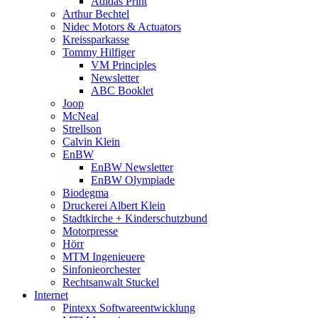
Adidas Print
Arthur Bechtel
Nidec Motors & Actuators
Kreissparkasse
Tommy Hilfiger
VM Principles
Newsletter
ABC Booklet
Joop
McNeal
Strellson
Calvin Klein
EnBW
EnBW Newsletter
EnBW Olympiade
Biodegma
Druckerei Albert Klein
Stadtkirche + Kinderschutzbund
Motorpresse
Hörr
MTM Ingenieuere
Sinfonieorchester
Rechtsanwalt Stuckel
Internet
Pintexx Softwareentwicklung