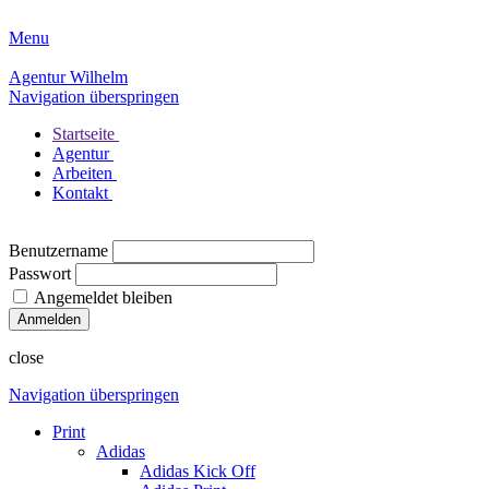
Menu
Agentur Wilhelm
Navigation überspringen
Startseite
Agentur
Arbeiten
Kontakt
Benutzername
Passwort
Angemeldet bleiben
close
Navigation überspringen
Print
Adidas
Adidas Kick Off