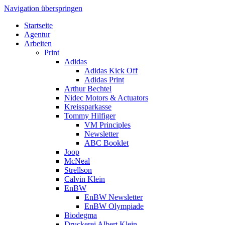
Navigation überspringen
Startseite
Agentur
Arbeiten
Print
Adidas
Adidas Kick Off
Adidas Print
Arthur Bechtel
Nidec Motors & Actuators
Kreissparkasse
Tommy Hilfiger
VM Principles
Newsletter
ABC Booklet
Joop
McNeal
Strellson
Calvin Klein
EnBW
EnBW Newsletter
EnBW Olympiade
Biodegma
Druckerei Albert Klein