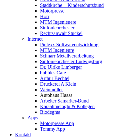
Stadtkirche + Kinderschutzbund
Motorpresse
Hörr
MTM Ingenieuere
Sinfonieorchester
Rechtsanwalt Stuckel
Internet
Pintexx Softwareentwicklung
MTM Ingenieure
Schnarr Metallverarbeitung
Sinfonieorchester Ludwigsburg
Dr. Ulrike Limberger
bubbles Cafe
Arthur Bechtel
Druckerei A Klein
Weinmüller
Autohaus Haass
Arbeiter Samariter-Bund
Karaahmetoglu & Kollegen
Biodegma
Apps
Motorpresse App
Tommy App
Kontakt