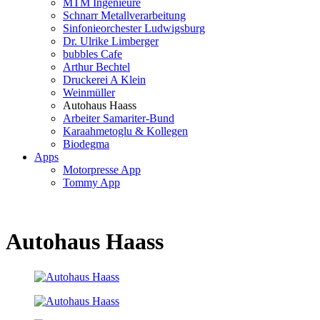
MTM Ingenieure
Schnarr Metallverarbeitung
Sinfonieorchester Ludwigsburg
Dr. Ulrike Limberger
bubbles Cafe
Arthur Bechtel
Druckerei A Klein
Weinmüller
Autohaus Haass
Arbeiter Samariter-Bund
Karaahmetoglu & Kollegen
Biodegma
Apps
Motorpresse App
Tommy App
Autohaus Haass