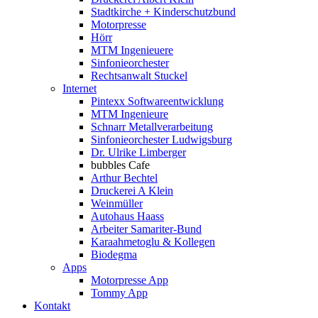
Stadtkirche + Kinderschutzbund
Motorpresse
Hörr
MTM Ingenieuere
Sinfonieorchester
Rechtsanwalt Stuckel
Internet
Pintexx Softwareentwicklung
MTM Ingenieure
Schnarr Metallverarbeitung
Sinfonieorchester Ludwigsburg
Dr. Ulrike Limberger
bubbles Cafe
Arthur Bechtel
Druckerei A Klein
Weinmüller
Autohaus Haass
Arbeiter Samariter-Bund
Karaahmetoglu & Kollegen
Biodegma
Apps
Motorpresse App
Tommy App
Kontakt