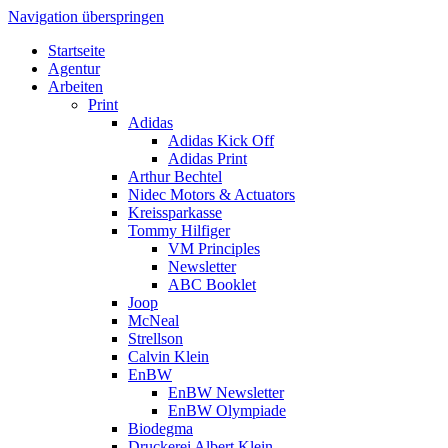
Navigation überspringen
Startseite
Agentur
Arbeiten
Print
Adidas
Adidas Kick Off
Adidas Print
Arthur Bechtel
Nidec Motors & Actuators
Kreissparkasse
Tommy Hilfiger
VM Principles
Newsletter
ABC Booklet
Joop
McNeal
Strellson
Calvin Klein
EnBW
EnBW Newsletter
EnBW Olympiade
Biodegma
Druckerei Albert Klein