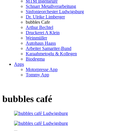
MTM Ingenieure
Schnarr Metallverarbeitung
Sinfonieorchester Ludwigsburg
Dr. Ulrike Limberger
bubbles Cafe
Arthur Bechtel
Druckerei A Klein
Weinmüller
Autohaus Haass
Arbeiter Samariter-Bund
Karaahmetoglu & Kollegen
Biodegma
Apps
Motorpresse App
Tommy App
bubbles café