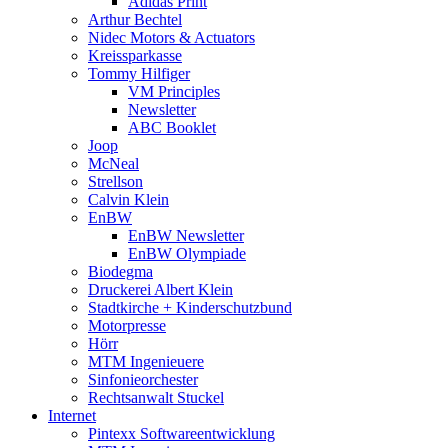
Adidas Print
Arthur Bechtel
Nidec Motors & Actuators
Kreissparkasse
Tommy Hilfiger
VM Principles
Newsletter
ABC Booklet
Joop
McNeal
Strellson
Calvin Klein
EnBW
EnBW Newsletter
EnBW Olympiade
Biodegma
Druckerei Albert Klein
Stadtkirche + Kinderschutzbund
Motorpresse
Hörr
MTM Ingenieuere
Sinfonieorchester
Rechtsanwalt Stuckel
Internet
Pintexx Softwareentwicklung